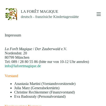
Zum
Inhalt
springen
LA FORÊT MAGIQUE
deutsch - französiche Kindertagesstätte
Impressum
La Forêt Magique
/
Der Zauberwald
e.V.
Nordendstr. 20
80799 München
Tel: 089 / 28 80 55 86 (bitte nur von 10-12 Uhr anrufen)
info@laforetmagique.de
Vorstand
Anastasia Martini (Vorstandsvorsitzende)
Julia Marz (Generalsekretärin)
Christine Rechkemmer (Finanzvorstand)
Eva Badouraly (Personalvorstand)